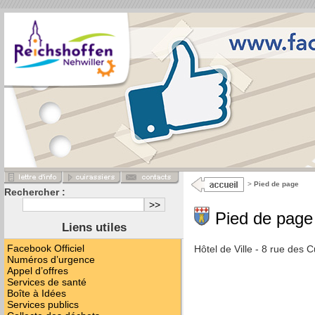
>
Pied de page
Rechercher :
Pied de page
Liens utiles
Facebook Officiel
Hôtel de Ville - 8 rue des
Numéros d’urgence
Appel d’offres
Services de santé
Boîte à Idées
Services publics