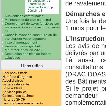
Se renseigner
, p1
de ravalement
Construire
, p2
Faire des travaux
, p3
Démolir
, p4
Démarches et
Subventions communales
Une fois la d
Maintenance du plan cadastral
Dégrèvement de taxes foncières sur
1 mois pour le
les propriétés non bâties pour pertes
de (...)
Conseils avant de construire ou de
L’instruction
transformer votre logement
Taxe d’aménagement
Les avis de n
Réouverture du guichet
MaPrimeRénov’ en 2025 !
délivrés par u
Destruction des nids de frelons
asiatiques
Là aussi, ce
Liens utiles
consultati
(DRAC,DDASS,
Facebook Officiel
Numéros d’urgence
des Bâtiments
Appel d’offres
Services de santé
Si le projet 
Boîte à Idées
Services publics
demandeur
Collecte des déchets
Horaires SNCF
complémentair
Les prochains évènements