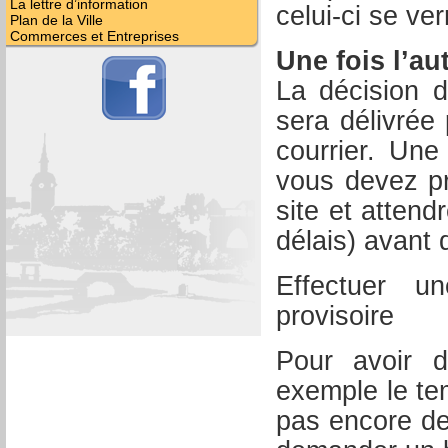
La lettre d’information
celui-ci se ver
Plan de la Ville
Commerces et Entreprises
Une fois l’au
La décision d
sera délivrée
courrier. Une
vous devez pr
site et attend
délais) avant 
Effectuer u
provisoire
Pour avoir d
exemple le te
pas encore de 