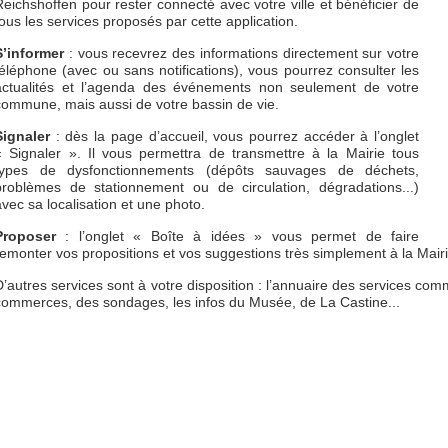
Reichshoffen pour rester connecté avec votre ville et bénéficier de
tous les services proposés par cette application.
S’informer
: vous recevrez des informations directement sur votre
téléphone (avec ou sans notifications), vous pourrez consulter les
actualités et l’agenda des événements non seulement de votre
commune, mais aussi de votre bassin de vie.
Signaler
: dès la page d’accueil, vous pourrez accéder à l’onglet
« Signaler ». Il vous permettra de transmettre à la Mairie tous
types de dysfonctionnements (dépôts sauvages de déchets,
problèmes de stationnement ou de circulation, dégradations...)
avec sa localisation et une photo.
Proposer
: l’onglet « Boîte à idées » vous permet de faire
remonter vos propositions et vos suggestions très simplement à la Mairi
D’autres services sont à votre disposition : l’annuaire des services co
commerces, des sondages, les infos du Musée, de La Castine...