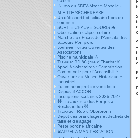
édition
⚠️ Info du SDEA Alsace-Moselle -
ALERTE SÉCHERESSE
Un défi sportif et solidaire hors du
commun !
SORTIE CHAUVE-SOURIS 🦇
Observation éclipse solaire
Marché aux Puces de l’Amicale des
Sapeurs Pompiers
Journée Portes Ouvertes des
Associations
Piscine municipale 💧
Travaux RD 86 (rue d’Eberbach)
Appel à volontaires : Commission
Communale pour l’Accessibilité
Ouverture du Musée Historique et
Industriel
Faites nous part de vos idées
Dispositif ACCOR
Inscriptions scolaires 2026-2027
🚧 Travaux rue des Forges à
Reichshoffen 🚧
Travaux - Rue d’Oberbronn
Dépôt des branchages et déchets de
taille et d’élagage
Peste porcine africaine
🛎APPEL A MANIFESTATION