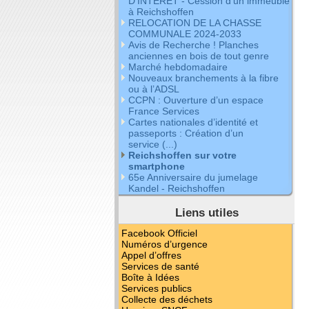
D’INTERET - Cession d’un immeuble
à Reichshoffen
RELOCATION DE LA CHASSE
COMMUNALE 2024-2033
Avis de Recherche ! Planches
anciennes en bois de tout genre
Marché hebdomadaire
Nouveaux branchements à la fibre
ou à l’ADSL
CCPN : Ouverture d’un espace
France Services
Cartes nationales d’identité et
passeports : Création d’un
service (...)
Reichshoffen sur votre
smartphone
65e Anniversaire du jumelage
Kandel - Reichshoffen
Liens utiles
Facebook Officiel
Numéros d’urgence
Appel d’offres
Services de santé
Boîte à Idées
Services publics
Collecte des déchets