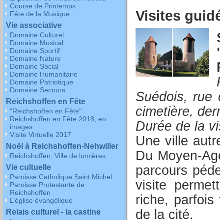
Course de Printemps
Visites guid
Fête de la Musique
Vie associative
Domaine Culturel
Domaine Musical
Domaine Sportif
Domaine Nature
Domaine Social
Domaine Humanitaire
Domaine Patriotique
Domaine Secours
Suédois, rue 
Reichshoffen en Fête
cimetière, derr
"Reichshoffen en Fête"
Reichshoffen en Fête 2018, en
Durée de la vi
images
Visite Virtuelle 2017
Une ville autr
Noël à Reichshoffen-Nehwiller
Du Moyen-Age 
Reichshoffen, Ville de lumières
parcours péde
Vie cultuelle
Paroisse Catholique Saint Michel
visite permet
Paroisse Protestante de
Reichshoffen
riche, parfois
L’église évangélique
de la cité.
Relais culturel - la castine