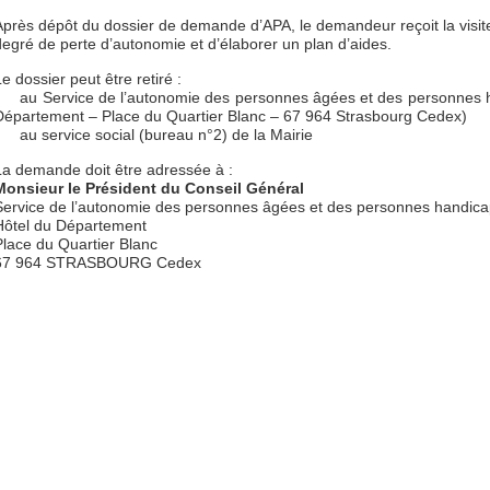
Après dépôt du dossier de demande d’APA, le demandeur reçoit la visite 
degré de perte d’autonomie et d’élaborer un plan d’aides.
e dossier peut être retiré :
au Service de l’autonomie des personnes âgées et des personnes 
Département – Place du Quartier Blanc – 67 964 Strasbourg Cedex)
au service social (bureau n°2) de la Mairie
La demande doit être adressée à :
Monsieur le Président du Conseil Général
Service de l’autonomie des personnes âgées et des personnes handic
Hôtel du Département
Place du Quartier Blanc
67 964 STRASBOURG Cedex