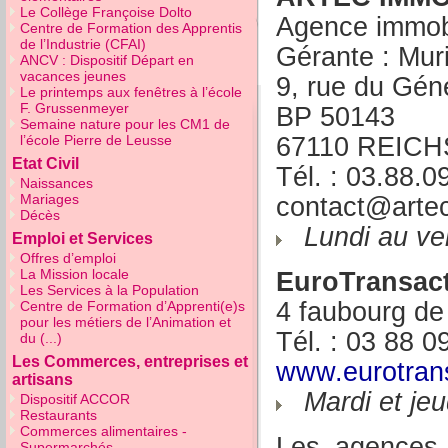
Le Collège Françoise Dolto
Agence immobi
Centre de Formation des Apprentis
de l’Industrie (CFAI)
Gérante : Mu
ANCV : Dispositif Départ en
vacances jeunes
9, rue du Gén
Le printemps aux fenêtres à l’école
F. Grussenmeyer
BP 50143
Semaine nature pour les CM1 de
67110 REIC
l’école Pierre de Leusse
Etat Civil
Tél. : 03.88.0
Naissances
Mariages
contact@artec
Décès
Lundi au ve
Emploi et Services
Offres d’emploi
La Mission locale
EuroTransact
Les Services à la Population
4 faubourg de
Centre de Formation d’Apprenti(e)s
pour les métiers de l’Animation et
Tél. : 03 88 0
du (...)
Les Commerces, entreprises et
www.eurotrans
artisans
Mardi et je
Dispositif ACCOR
Restaurants
Commerces alimentaires -
Les agences 
Supermarchés